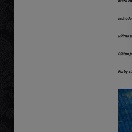
ktorá za
Jednoduc
Plátno j
Plátno j
Farby sú