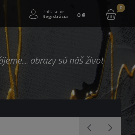
0
Prihlásenie
0 €
Registrácia
jeme.... obrazy sú náš život.
krásny.