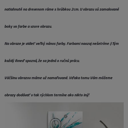
natiahnuté na drevenom ráme s hrúbkou 2cm. U obrazu sú zamalované
boky vo farbe a vzore obrazu.
Na obraze je vidieť veľký nános farby. Farbami naozaj nešetríme :) Tým
každý ihneď spozná, že sa jedná o ručnú prácu.
Väčšinu obrazov máme už namaľované. Vďaka tomu Vám môžeme
obrazy dodávať v tak rýchlom termíne ako nikto iný!