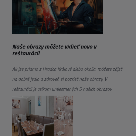
Naše obrazy môžete vidieť novo v
reštaurácii
Ak jse priamo z Hradca Králové alebo okolia, môžete zájsť
na dobré jedlo a zároveň si pozrieť naše obrazy. V
reštaurácii je celkom umiestnených 5 našich obrazov