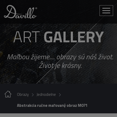
Toggle
naviga
ART
GALLERY
Maľbou žijeme.... obrazy sú náš život.
Život je krásny.
Obrazy
Jednodielne
Abstrakcia ručne maľovaný obraz M071