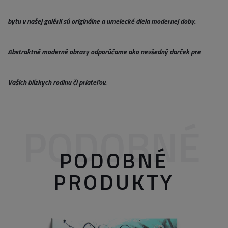
bytu v našej galérii sú originálne a umelecké diela modernej doby.
Abstraktné moderné obrazy odporúčame ako nevšedný darček pre
Vašich blízkych rodinu či priateľov.
PODOBNÉ
PODOBNÉ
PRODUKTY