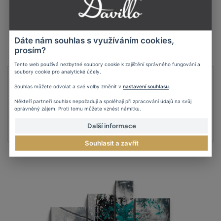
Dáte nám souhlas s využíváním cookies,
prosím?
Tento web používá nezbytné soubory cookie k zajištění správného fungování a
soubory cookie pro analytické účely.
Ručne maľovaný obraz abstrakcie
OBRAZ: M069
Souhlas můžete odvolat a své volby změnit v
nastavení souhlasu
.
Někteří partneři souhlas nepožadují a spoléhají při zpracování údajů na svůj
97 €
oprávněný zájem. Proti tomu můžete vznést námitku.
DETAIL
Další informace
Souhlasit a zavřít