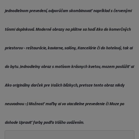
jednodielnom prevedení, odporúčam skombinovať napríklad s červenými
tónmi doplnková. Moderné obrazy na plátne sa hodí Ako do komerčných
priestorov - reštaurácie, kaviarne, salóny, Kancelárie či do hotelový, tak ai
do bytu. Jednodielny obraz s motívom krásnych kvetov, mozem poslúžiť ai
Ako originálny darček pre Vašich blízkych, pretoze tento obraz nikdy
neuvadnou :-) Možnosť maľby ai vo viacdielne prevedenie či Moze po
dohode Upraviť farby podľa Vášho uvážením.