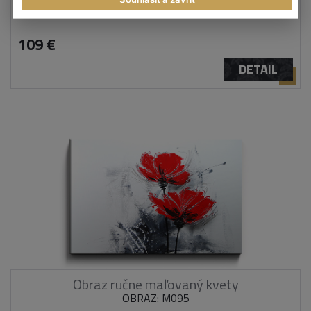
OBRAZ: M092
109 €
DETAIL
Obraz ručne maľovaný kvety
OBRAZ: M095