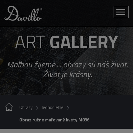
Toggle
naviga
ART
GALLERY
Maľbou žijeme.... obrazy sú náš život.
Život je krásny.
Obrazy
Jednodielne
Obraz ručne maľovaný kvety M096