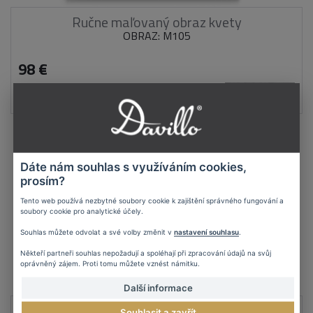
Ručne maľovaný obraz kvety
OBRAZ: M105
98 €
DETAIL
Dáte nám souhlas s využíváním cookies,
prosím?
Tento web používá nezbytné soubory cookie k zajištění správného fungování a
soubory cookie pro analytické účely.
Souhlas můžete odvolat a své volby změnit v
nastavení souhlasu
.
Někteří partneři souhlas nepožadují a spoléhají při zpracování údajů na svůj
oprávněný zájem. Proti tomu můžete vznést námitku.
Další informace
Abstrakcia ručne maľovaný obraz kvety
Souhlasit a zavřít