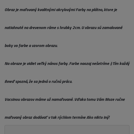
Obraz je maľovaný kvalitnými akrylovými Farby na plátno, ktore je
natiahnuté na drevenom ráme s hrubky 2cm. U obrazu sú zamalované
boky vo farbe a vzorom obrazu.
Na obraze je vidiet veľký nános farby. Farbe naozaj nešetríme :) Tím každý
ihneď spozná, že sa jedná o ručnú prácu.
Vacsinou obrazov máme už namaľované. Vďaka tomu Vám Moze ručne
maľovaný obraz dodávať v tak rýchlom termíne Ako nikto iný!