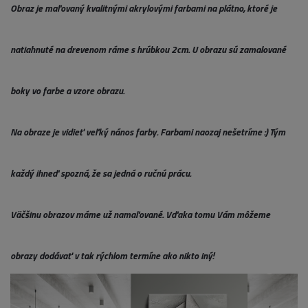
Obraz je maľovaný kvalitnými akrylovými farbami na plátno, ktoré je
natiahnuté na drevenom ráme s hrúbkou 2cm. U obrazu sú zamalované
boky vo farbe a vzore obrazu.
Na obraze je vidieť veľký nános farby. Farbami naozaj nešetríme :) Tým
každý ihneď spozná, že sa jedná o ručnú prácu.
Väčšinu obrazov máme už namaľované. Vďaka tomu Vám môžeme
obrazy dodávať v tak rýchlom termíne ako nikto iný!