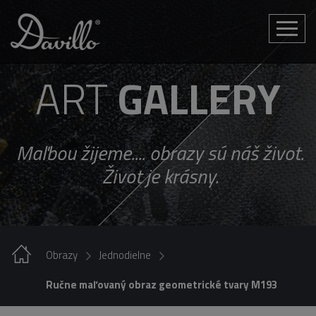
Toggle
naviga
ART
GALLERY
Maľbou žijeme.... obrazy sú náš život.
Život je krásny.
Obrazy
Jednodielne
Ručne maľovaný obraz geometrické tvary M193