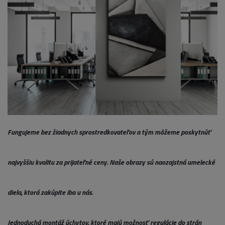
Fungujeme bez žiadnych sprostredkovateľov a tým môžeme poskytnúť
najvyššiu kvalitu za prijateľné ceny. Naše obrazy sú naozajstná umelecké
diela, ktorá zakúpite iba u nás.
Jednoduchá montáž úchytov, ktoré majú možnosť regulácie do strán