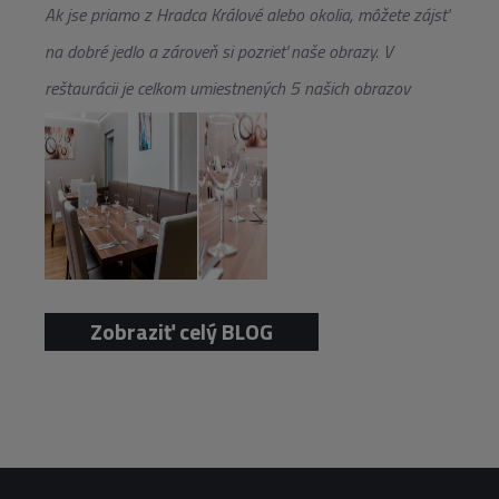
Ak jse priamo z Hradca Králové alebo okolia, môžete zájsť
na dobré jedlo a zároveň si pozrieť naše obrazy. V
reštaurácii je celkom umiestnených 5 našich obrazov
Zobraziť celý BLOG