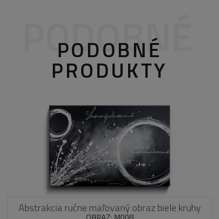
PODOBNÉ
PODOBNÉ
PRODUKTY
Abstrakcia ručne maľovaný obraz biele kruhy
OBRAZ: M008