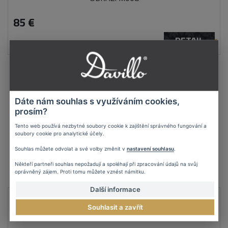
85 €
DETAIL
Dáte nám souhlas s využíváním cookies,
prosím?
Tento web používá nezbytné soubory cookie k zajištění správného fungování a
soubory cookie pro analytické účely.
Souhlas můžete odvolat a své volby změnit v
nastavení souhlasu
.
Někteří partneři souhlas nepožadují a spoléhají při zpracování údajů na svůj
oprávněný zájem. Proti tomu můžete vznést námitku.
Další informace
Abstrakcia ručne maľovaný obraz panorámu
OBRAZ: M222
Souhlasit a zavřít