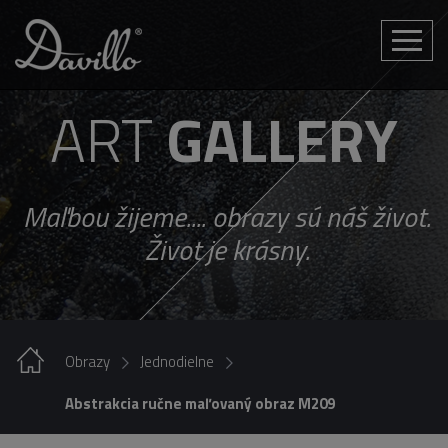
Toggle
naviga
ART
GALLERY
Maľbou žijeme.... obrazy sú náš život.
Život je krásny.
Obrazy
Jednodielne
Abstrakcia ručne maľovaný obraz M209