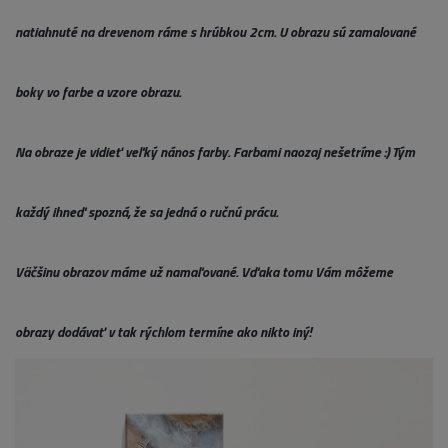
natiahnuté na drevenom ráme s hrúbkou 2cm. U obrazu sú zamalované
boky vo farbe a vzore obrazu.
Na obraze je vidieť veľký nános farby. Farbami naozaj nešetríme :) Tým
každý ihneď spozná, že sa jedná o ručnú prácu.
Väčšinu obrazov máme už namaľované. Vďaka tomu Vám môžeme
obrazy dodávať v tak rýchlom termíne ako nikto iný!