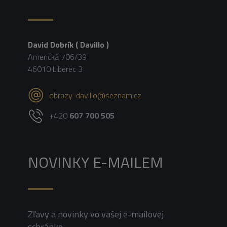
David Dobrík ( Davillo )
Americká 706/39
46010 Liberec 3
obrazy-davillo@seznam.cz
+420
607 700 505
NOVINKY E-MAILEM
Zľavy a novinky vo vašej e-mailovej
schránke.