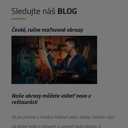
Sledujte náš
BLOG
České, ručne maľované obrazy
Naše obrazy môžete vidieť novo v
reštaurácii
Ak jse priamo z Hradca Králové alebo okolia, môžete zájsť
na dobré jedlo a zároveň si pozrieť naše obrazy. V