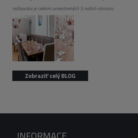
reštaurácii je celkom umiestnených 5 našich obrazov
Zobraziť celý BLOG
INFORMACE