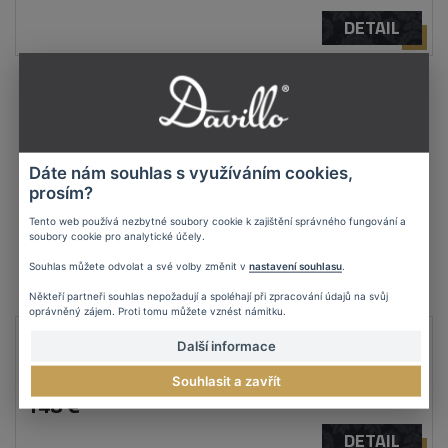
DETAIL
Dáte nám souhlas s využíváním cookies,
prosím?
Tento web používá nezbytné soubory cookie k zajištění správného fungování a
soubory cookie pro analytické účely.
Souhlas můžete odvolat a své volby změnit v
nastavení souhlasu
.
Někteří partneři souhlas nepožadují a spoléhají při zpracování údajů na svůj
oprávněný zájem. Proti tomu můžete vznést námitku.
Ručne maľovaný obraz geometrické tvary
Další informace
OBRAZ: M196
Souhlasit a zavřít
148 €
DETAIL