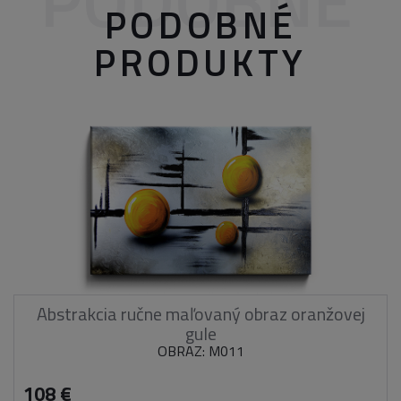
PODOBNÉ
PODOBNÉ
PRODUKTY
Abstrakcia ručne maľovaný obraz oranžovej
gule
OBRAZ: M011
108 €