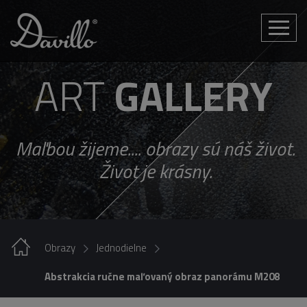
Toggle
naviga
ART
GALLERY
Maľbou žijeme.... obrazy sú náš život.
Život je krásny.
Obrazy
Jednodielne
Abstrakcia ručne maľovaný obraz panorámu M208