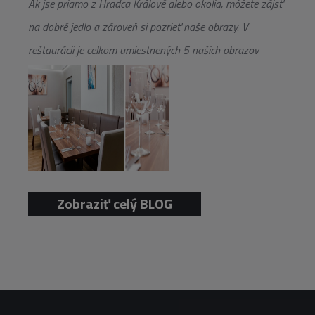
Ak jse priamo z Hradca Králové alebo okolia, môžete zájsť
na dobré jedlo a zároveň si pozrieť naše obrazy. V
reštaurácii je celkom umiestnených 5 našich obrazov
Zobraziť celý BLOG