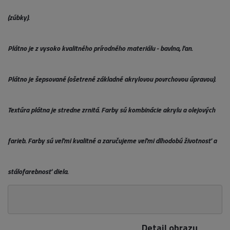
(zúbky).
Plátno je z vysoko kvalitného prírodného materiálu - bavlna, ľan.
Plátno je šepsované (ošetrené základné akrylovou povrchovou úpravou).
Textúra plátna je stredne zrnitá. Farby sú kombinácie akrylu a olejových
farieb. Farby sú veľmi kvalitné a zaručujeme veľmi dlhodobú životnosť a
stálofarebnosť diela.
Detail obrazu