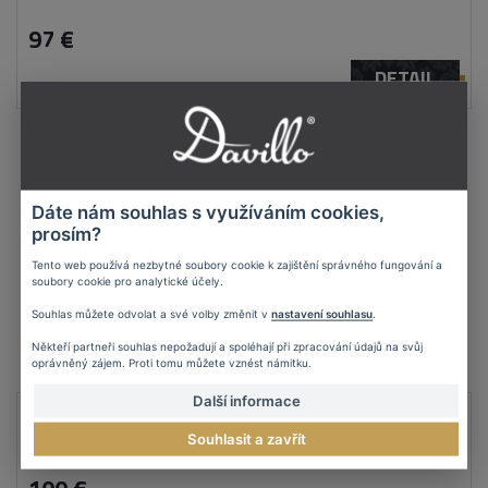
97 €
DETAIL
Dáte nám souhlas s využíváním cookies,
prosím?
Tento web používá nezbytné soubory cookie k zajištění správného fungování a
soubory cookie pro analytické účely.
Souhlas můžete odvolat a své volby změnit v
nastavení souhlasu
.
Někteří partneři souhlas nepožadují a spoléhají při zpracování údajů na svůj
oprávněný zájem. Proti tomu můžete vznést námitku.
Další informace
Ručne maľovaný obraz abstrakcie béžovej gule
OBRAZ: M017
Souhlasit a zavřít