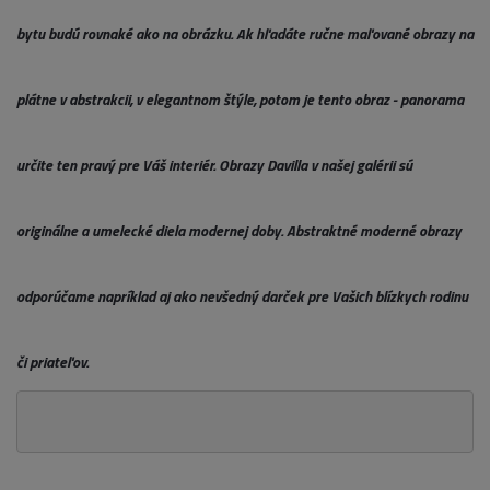
bytu budú rovnaké ako na obrázku. Ak hľadáte ručne maľované obrazy na
plátne v abstrakcii, v elegantnom štýle, potom je tento obraz - panorama
určite ten pravý pre Váš interiér. Obrazy Davilla v našej galérii sú
originálne a umelecké diela modernej doby. Abstraktné moderné obrazy
odporúčame napríklad aj ako nevšedný darček pre Vašich blízkych rodinu
či priateľov.