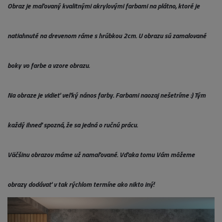
Obraz je maľovaný kvalitnými akrylovými farbami na plátno, ktoré je
natiahnuté na drevenom ráme s hrúbkou 2cm. U obrazu sú zamalované
boky vo farbe a vzore obrazu.
Na obraze je vidieť veľký nános farby. Farbami naozaj nešetríme :) Tým
každý ihneď spozná, že sa jedná o ručnú prácu.
Väčšinu obrazov máme už namaľované. Vďaka tomu Vám môžeme
obrazy dodávať v tak rýchlom termíne ako nikto iný!