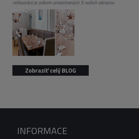
reštaurácii je celkom umiestnených 5 našich obrazov
Zobraziť celý BLOG
INFORMACE