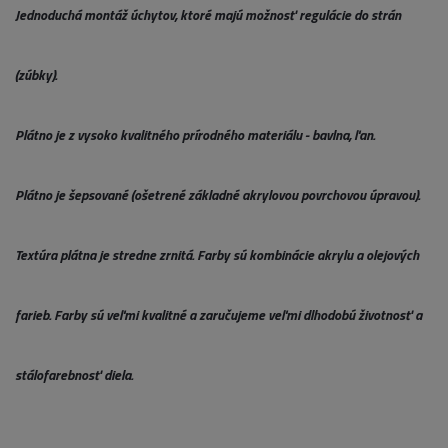
Jednoduchá montáž úchytov, ktoré majú možnosť regulácie do strán
(zúbky).
Plátno je z vysoko kvalitného prírodného materiálu - bavlna, ľan.
Plátno je šepsované (ošetrené základné akrylovou povrchovou úpravou).
Textúra plátna je stredne zrnitá. Farby sú kombinácie akrylu a olejových
farieb. Farby sú veľmi kvalitné a zaručujeme veľmi dlhodobú životnosť a
stálofarebnosť diela.