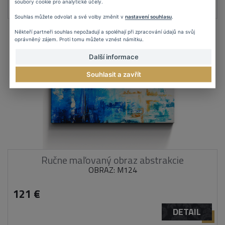
DETAIL
soubory cookie pro analytické účely.
Souhlas můžete odvolat a své volby změnit v
nastavení souhlasu
.
Někteří partneři souhlas nepožadují a spoléhají při zpracování údajů na svůj
oprávněný zájem. Proti tomu můžete vznést námitku.
Další informace
Souhlasit a zavřít
Ručne maľovaný obraz abstrakcie
OBRAZ: M124
121 €
DETAIL