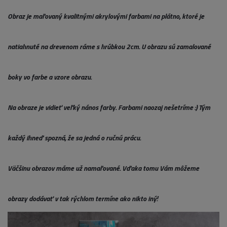
Obraz je maľovaný kvalitnými akrylovými farbami na plátno, ktoré je
natiahnuté na drevenom ráme s hrúbkou 2cm. U obrazu sú zamalované
boky vo farbe a vzore obrazu.
Na obraze je vidieť veľký nános farby. Farbami naozaj nešetríme :) Tým
každý ihneď spozná, že sa jedná o ručnú prácu.
Väčšinu obrazov máme už namaľované. Vďaka tomu Vám môžeme
obrazy dodávať v tak rýchlom termíne ako nikto iný!