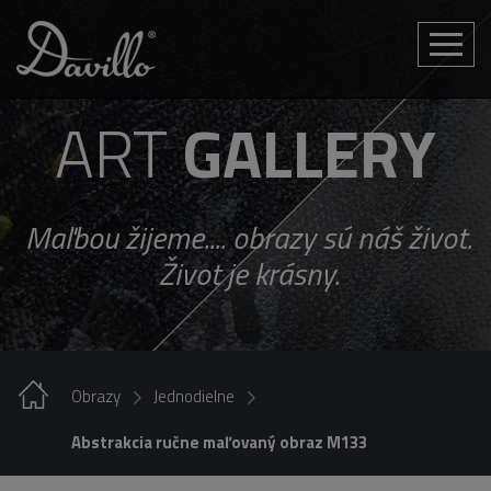
Toggle
naviga
ART
GALLERY
Maľbou žijeme.... obrazy sú náš život.
Život je krásny.
Obrazy
Jednodielne
Abstrakcia ručne maľovaný obraz M133