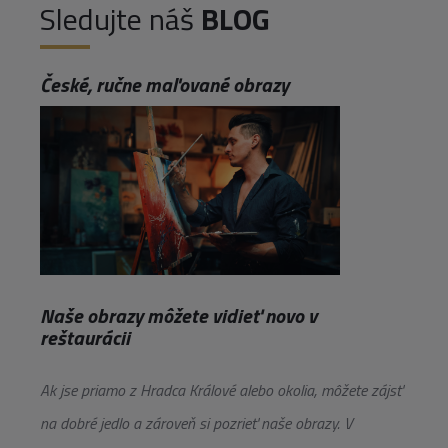
Sledujte náš
BLOG
České, ručne maľované obrazy
Naše obrazy môžete vidieť novo v
reštaurácii
Ak jse priamo z Hradca Králové alebo okolia, môžete zájsť
na dobré jedlo a zároveň si pozrieť naše obrazy. V