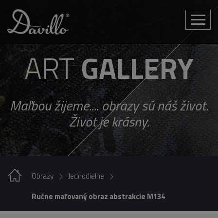
Toggle
naviga
ART
GALLERY
Maľbou žijeme.... obrazy sú náš život.
Život je krásny.
Obrazy
Jednodielne
Ručne maľovaný obraz abstrakcie M134