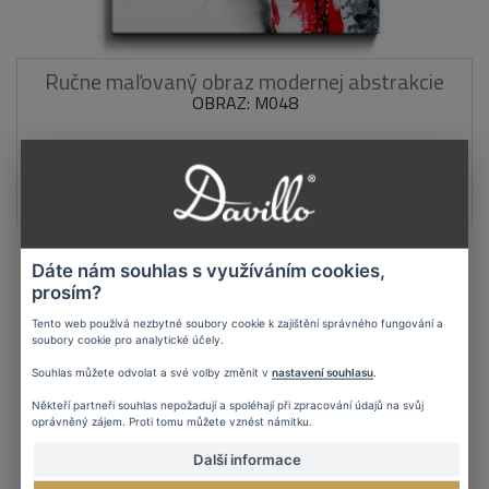
Ručne maľovaný obraz modernej abstrakcie
OBRAZ: M048
104 €
DETAIL
Dáte nám souhlas s využíváním cookies,
prosím?
Tento web používá nezbytné soubory cookie k zajištění správného fungování a
soubory cookie pro analytické účely.
Souhlas můžete odvolat a své volby změnit v
nastavení souhlasu
.
Někteří partneři souhlas nepožadují a spoléhají při zpracování údajů na svůj
oprávněný zájem. Proti tomu můžete vznést námitku.
Další informace