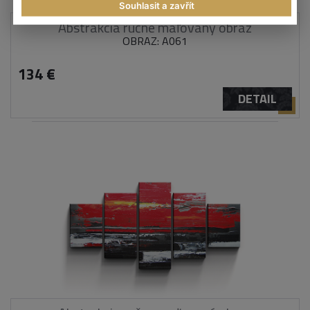
Souhlasit a zavřít
Abstrakcia ručne maľovaný obraz
OBRAZ: A061
134 €
DETAIL