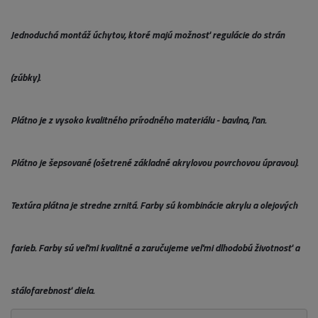
Jednoduchá montáž úchytov, ktoré majú možnosť regulácie do strán
(zúbky).
Plátno je z vysoko kvalitného prírodného materiálu - bavlna, ľan.
Plátno je šepsované (ošetrené základné akrylovou povrchovou úpravou).
Textúra plátna je stredne zrnitá. Farby sú kombinácie akrylu a olejových
farieb. Farby sú veľmi kvalitné a zaručujeme veľmi dlhodobú životnosť a
stálofarebnosť diela.