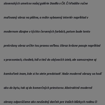
slovenských umelcov našej galérie Davilla v ČR. Či hľadáte ručne
maľovaný obraz na plátne, a máte vybavený interiér napríklad v
modernom dizajne v týchto červených farbách, potom bude tento
prekrásny obraz určite tou pravou voľbou. Obraz krásne pasuje napríklad
v pracovniach, chodieb, hál a tiež do obývacích izieb, ale samozrejme aj
kamkoľvek inam, kde si ho viete predstaviť. Naše moderné obrazy sa hodí
ako do bytu, tak aj do komerčných priestorov. Abstraktné moderné
obrazy odporúčame ako nevšedný darček pre Vašich blízkych rodinu či