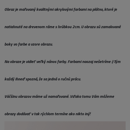
Obraz je maľovaný kvalitnými akrylovými farbami na plátno, ktoré je
natiahnuté na drevenom ráme s hrúbkou 2cm. U obrazu sú zamalované
boky vo farbe a vzore obrazu.
Na obraze je vidieť veľký nános farby. Farbami naozaj nešetríme :) Tým
každý ihneď spozná, že sa jedná o ručnú prácu.
Väčšinu obrazov máme už namaľované. Vďaka tomu Vám môžeme
obrazy dodávať v tak rýchlom termíne ako nikto iný!