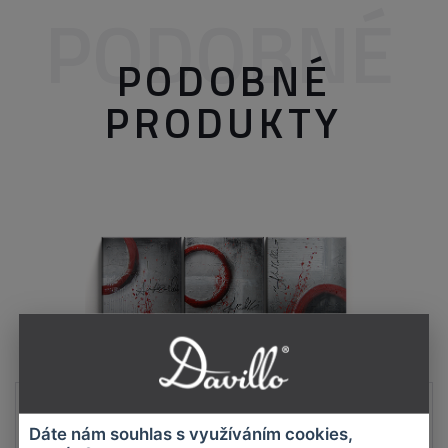
PODOBNÉ
PODOBNÉ
PRODUKTY
Abstrakcia ručne maľovaný obraz
OBRAZ: A030
Dáte nám souhlas s využíváním cookies,