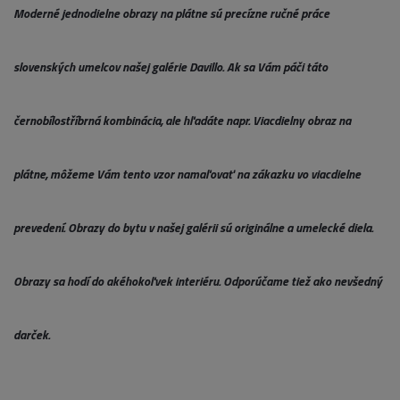
Moderné jednodielne obrazy na plátne sú precízne ručné práce
slovenských umelcov našej galérie Davillo. Ak sa Vám páči táto
černobílostříbrná kombinácia, ale hľadáte napr. Viacdielny obraz na
plátne, môžeme Vám tento vzor namaľovať na zákazku vo viacdielne
prevedení. Obrazy do bytu v našej galérii sú originálne a umelecké diela.
Obrazy sa hodí do akéhokoľvek interiéru. Odporúčame tiež ako nevšedný
darček.