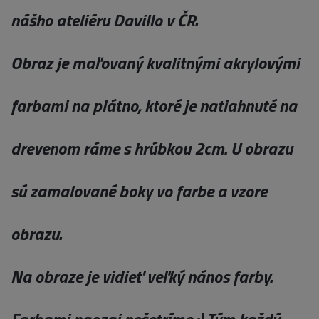
nášho ateliéru Davillo v ČR.
Obraz je maľovaný kvalitnými akrylovými
farbami na plátno, ktoré je natiahnuté na
drevenom ráme s hrúbkou 2cm. U obrazu
sú zamalované boky vo farbe a vzore
obrazu.
Na obraze je vidieť veľký nános farby.
Farbami naozaj nešetríme :) Tým každý