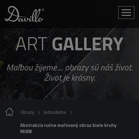
Toggle
naviga
ART
GALLERY
Maľbou žijeme.... obrazy sú náš život.
Život je krásny.
Obrazy
Jednodielne
Abstrakcia ručne maľovaný obraz biele kruhy
M008