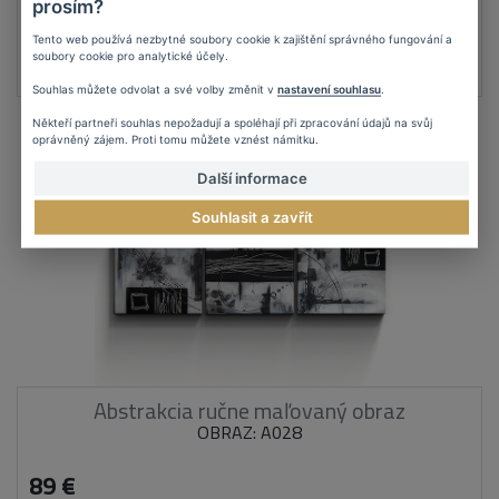
prosím?
122 €
Tento web používá nezbytné soubory cookie k zajištění správného fungování a
soubory cookie pro analytické účely.
DETAIL
Souhlas můžete odvolat a své volby změnit v
nastavení souhlasu
.
Někteří partneři souhlas nepožadují a spoléhají při zpracování údajů na svůj
oprávněný zájem. Proti tomu můžete vznést námitku.
Další informace
Souhlasit a zavřít
Abstrakcia ručne maľovaný obraz
OBRAZ: A028
89 €