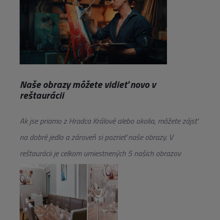
Naše obrazy môžete vidieť novo v
reštaurácii
Ak jse priamo z Hradca Králové alebo okolia, môžete zájsť
na dobré jedlo a zároveň si pozrieť naše obrazy. V
reštaurácii je celkom umiestnených 5 našich obrazov