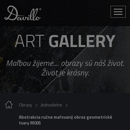
Toggle
naviga
ART
GALLERY
Maľbou žijeme.... obrazy sú náš život.
Život je krásny.
Obrazy
Jednodielne
Abstrakcia ručne maľovaný obraz geometrické
tvary M005