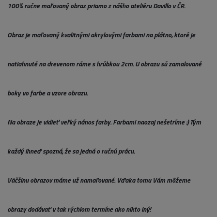
100% ručne maľovaný obraz priamo z nášho ateliéru Davillo v ČR.
Obraz je maľovaný kvalitnými akrylovými farbami na plátno, ktoré je
natiahnuté na drevenom ráme s hrúbkou 2cm. U obrazu sú zamalované
boky vo farbe a vzore obrazu.
Na obraze je vidieť veľký nános farby. Farbami naozaj nešetríme :) Tým
každý ihneď spozná, že sa jedná o ručnú prácu.
Väčšinu obrazov máme už namaľované. Vďaka tomu Vám môžeme
obrazy dodávať v tak rýchlom termíne ako nikto iný!