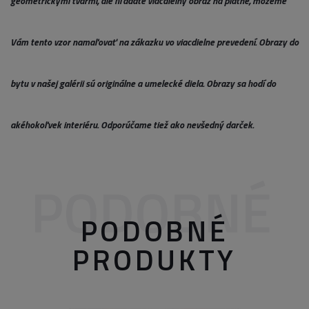
geometrickými tvarmi, ale hľadáte viacdielny obraz na plátne, môžeme
Vám tento vzor namaľovať na zákazku vo viacdielne prevedení. Obrazy do
bytu v našej galérii sú originálne a umelecké diela. Obrazy sa hodí do
akéhokoľvek interiéru. Odporúčame tiež ako nevšedný darček.
PODOBNÉ
PODOBNÉ
PRODUKTY