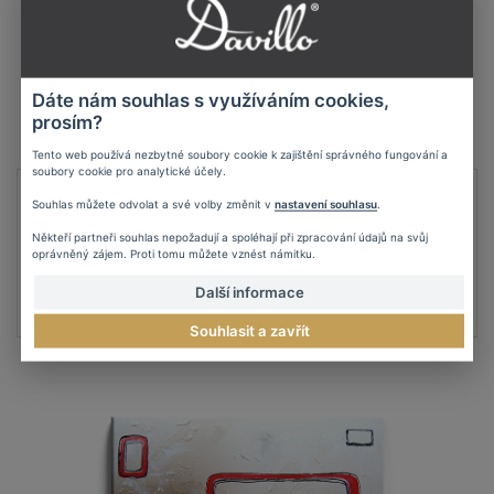
Dáte nám souhlas s využíváním cookies,
prosím?
Tento web používá nezbytné soubory cookie k zajištění správného fungování a
soubory cookie pro analytické účely.
Ručne maľovaný abstraktný obraz
Souhlas můžete odvolat a své volby změnit v
nastavení souhlasu
.
OBRAZ: M018
Někteří partneři souhlas nepožadují a spoléhají při zpracování údajů na svůj
oprávněný zájem. Proti tomu můžete vznést námitku.
89 €
Další informace
DETAIL
Souhlasit a zavřít